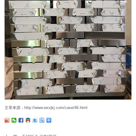
文章来源：http://www.wxxjkj.com/case/46.html